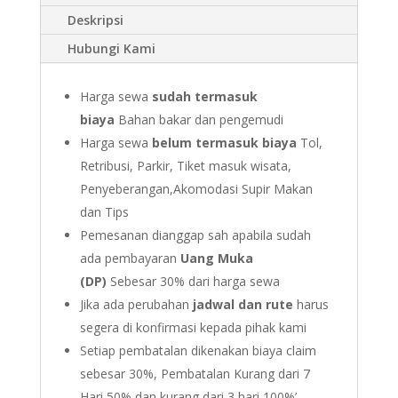
Deskripsi
Hubungi Kami
Harga sewa
sudah termasuk
biaya
Bahan bakar dan pengemudi
Harga sewa
belum termasuk biaya
Tol,
Retribusi, Parkir, Tiket masuk wisata,
Penyeberangan,Akomodasi Supir Makan
dan Tips
Pemesanan dianggap sah apabila sudah
ada pembayaran
Uang Muka
(DP)
Sebesar 30% dari harga sewa
Jika ada perubahan
jadwal dan rute
harus
segera di konfirmasi kepada pihak kami
Setiap pembatalan dikenakan biaya claim
sebesar 30%, Pembatalan Kurang dari 7
Hari 50% dan kurang dari 3 hari 100%’